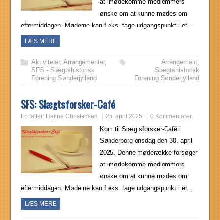
at imødekomme medlemmers
ønske om at kunne mødes om
eftermiddagen. Møderne kan f.eks. tage udgangspunkt i et…
LÆS MERE
Aktiviteter
,
Arrangementer
,
Arrangement
,
SFS - Slægtshistorisk
Slægtshistorisk
Forening Sønderjylland
Forening Sønderjylland
SFS: Slægtsforsker-Café
Forfatter:
Hanne Christensen
25. april 2025
0 Kommentarer
Kom til Slægtsforsker-Café i
Sønderborg onsdag den 30. april
2025. Denne møderække forsøger
at imødekomme medlemmers
ønske om at kunne mødes om
eftermiddagen. Møderne kan f.eks. tage udgangspunkt i et…
LÆS MERE