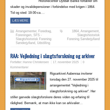
Historiecenter Dybbøl Banke fortæller om
skader og invalidepensioner i forbindelse med krigen i 1864.
Tid og sted: 19.00-ca….
LÆS MERE
Arrangementer
,
Foredrag
,
1864
,
Arrangement
,
Foreningen
,
SFS -
Slægtshistorisk
Slægtshistorisk Forening
Forening Sønderjylland
Sønderjylland
,
Udstilling
RAA: Vejledning i slægtsforskning og arkiver
Forfatter:
Hanne Christensen
17. november 2025
0
Kommentarer
Rigsarkivet Aabenraa inviterer
torsdag den 27. november 2025 til
arrangementet “Vejledning i
slægtsforskning og arkiver“. Her
stiller garvede slægtsforskere deres viden og erfaring til
rådighed. Bemærk, at man ikke kan se arkivalier…