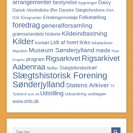
arrangementer
bestyrelse
Daisy
bygninger
Dansk-Vestindiske Øer
Danske Slægtsforskere
DNA
Folketælling
Erindringsmedalje
Emigranter
DSK
foredrag
generalforsamling
Kildeindtastning
grænselandets historie
Kilder
Lidt af hvert
links
kontakt
lokalarkiver
Museum Sønderjylland
møde
Migration
Peter
Rigsarkivet
Rigsarkivet
program
Dragsbo
Aabenraa
Slægtsforskertræf
Skifter
Slægtshistorisk Forening
Sønderjylland
Statens Arkiver
TV
Udstilling
Udvandring
vedtægter
Tyskland
tysk stil
www.shfs.dk