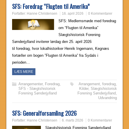
SFS: Foredrag “Flugten til Amerika”
Forfatter:
Hanne Christensen
16. april 2026
0 Kommentarer
SFS: Medlemsmøde med foredrag
om “Flugten til Amerika”
Slægtshistorisk Forening
Sønderjylland inviterer lørdag den 25. april 2026
til foredrag, hvor lokalhistoriker Henrik Ingemann, Kegnæs
fortæller om bogen ”Flugten til Amerika” fra Sydals i
perioden…
LÆS MERE
Arrangementer
,
Foredrag
,
Arrangement
,
foredrag
,
SFS - Slægtshistorisk
Kilder
,
Slægtshistorisk
Forening Sønderjylland
Forening Sønderjylland
,
Udvandring
SFS: Generalforsamling 2026
Forfatter:
Hanne Christensen
6. marts 2026
0 Kommentarer
Slægtshistorisk Forening Sønderjylland