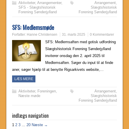
Aktiviteter
,
Arrangementer
,
Arrangement
,
SFS - Slægtshistorisk
Slægtshistorisk
Forening Sønderjylland
Forening Sønderjylland
SFS: Medlemsmøde
Forfatter:
Hanne Christensen
31. marts 2025
0 Kommentarer
SFS: Medlemsaften med gotisk udfordring
Slægtshistorisk Forening Sønderjylland
inviterer onsdag den 2. april 2025 til
Medlemsaften. Søger du input til at finde
aner, søger hjælp til at benytte Rigsarkivets website,…
LÆS MERE
Aktiviteter
,
Foreningen
,
Arrangement
,
Næste møde
Slægtshistorisk
Forening Sønderjylland
indlægs navigation
1
2
3
…
20
Næste →