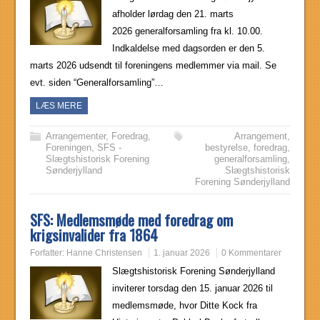
afholder lørdag den 21. marts
2026 generalforsamling fra kl. 10.00.
Indkaldelse med dagsorden er den 5.
marts 2026 udsendt til foreningens medlemmer via mail. Se
evt. siden “Generalforsamling”…
LÆS MERE
Arrangementer
,
Foredrag
,
Arrangement
,
Foreningen
,
SFS -
bestyrelse
,
foredrag
,
Slægtshistorisk Forening
generalforsamling
,
Sønderjylland
Slægtshistorisk
Forening Sønderjylland
SFS: Medlemsmøde med foredrag om
krigsinvalider fra 1864
Forfatter:
Hanne Christensen
1. januar 2026
0 Kommentarer
Slægtshistorisk Forening Sønderjylland
inviterer torsdag den 15. januar 2026 til
medlemsmøde, hvor Ditte Kock fra