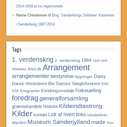
1914-1918 er nu registrerede
Hanne Christensen
til
Bog: Sønderborgs Soldater. Kasernen
i Sønderborg 1907-2014
Tags
1. verdenskrig
1864
2. verdenskrig
1940-1945
Arrangement
Arkiv.dk
Arkitektur
arrangementer
bestyrelse
Daisy
bygninger
Dansk-Vestindiske Øer
Danske Slægtsforskere
DNA
Folketælling
Erindringsmedalje
Emigranter
DSK
foredrag
generalforsamling
Kildeindtastning
grænselandets historie
Kilder
Lidt af hvert
links
kontakt
lokalarkiver
Museum Sønderjylland
møde
Migration
Peter