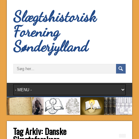
Slægtshistorisk
Forening
Sønderjylland
Tag Arkiv:
Danske