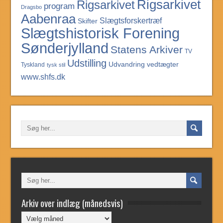
Rigsarkivet
Rigsarkivet
program
Dragsbo
Aabenraa
Slægtsforskertræf
Skifter
Slægtshistorisk Forening
Sønderjylland
Statens Arkiver
TV
Udstilling
Udvandring
vedtægter
Tyskland
tysk stil
www.shfs.dk
Arkiv over indlæg (månedsvis)