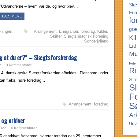
Slæ
”Udvandrerne – hvem var de, og hvor blev…
Eri
LÆS MERE
fo
græ
eningen
,
Arrangement
,
Emigranter
,
foredrag
,
Kilder
,
Ki
Skifter
,
Slægtshistorisk Forening
Sønderjylland
Lid
Mu
ig at du er?” – Slægtsforskerdag
Pete
2
0 Kommentarer
Ri
n 4. dansk-tyske Slægtsforskerdag afholdes i Flensborg under
Slæ
 kan f.eks. høre foredrag…
S
F
S
Arrangement
,
foredrag
Ar
 og arkiver
Udv
2022
0 Kommentarer
Rigsarkivet Aabenraa inviterer torsdag den 29. september