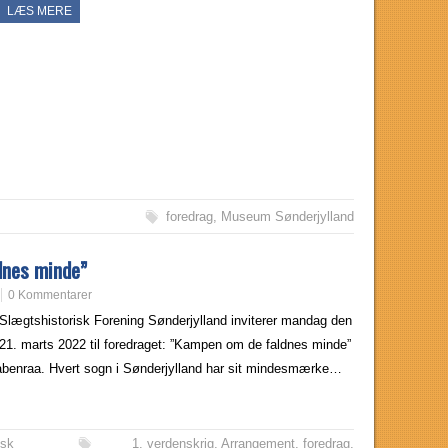
LÆS MERE
foredrag
,
Museum Sønderjylland
dnes minde”
0 Kommentarer
Slægtshistorisk Forening Sønderjylland inviterer mandag den
21. marts 2022 til foredraget: ”Kampen om de faldnes minde”
 Aabenraa. Hvert sogn i Sønderjylland har sit mindesmærke…
isk
1. verdenskrig
,
Arrangement
,
foredrag
,