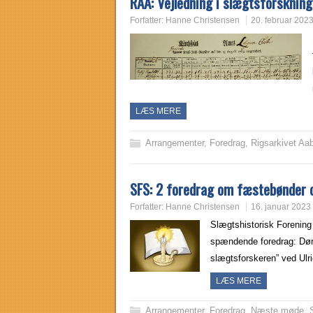
RAA: Vejledning i slægtsforskning
Forfatter:
Hanne Christensen
20. februar 202
LÆS MERE
Arrangementer
,
Foredrag
,
Rigsarkivet Aa
SFS: 2 foredrag om fæstebønder 
Forfatter:
Hanne Christensen
16. januar 2023
Slægtshistorisk Forening 
spændende foredrag: Dør
slægtsforskeren” ved Ulri
LÆS MERE
Arrangementer
,
Foredrag
,
Næste møde
,