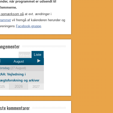
nder, når programmet er udsendt til
lemmerne.
 opmærksom på
at evt. ændringer i
grammet
vil fremgå af kalenderen herunder og
oreningens
Facebook-gruppe
.
angementer
Liste
Måned
August
Torsdag
(27 August)
AA: Vejledning i
lægtsforskning og arkiver
2026
025
2027
ste kommentarer