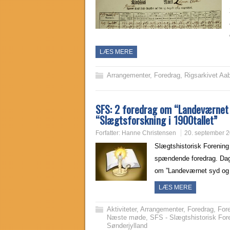
LÆS MERE
Arrangementer
,
Foredrag
,
Rigsarkivet Aa
SFS: 2 foredrag om “Landeværnet 
“Slægtsforskning i 1900tallet”
Forfatter:
Hanne Christensen
20. september 
Slægtshistorisk Forening 
spændende foredrag. Dage
om ”Landeværnet syd og
LÆS MERE
Aktiviteter
,
Arrangementer
,
Foredrag
,
For
Næste møde
,
SFS - Slægtshistorisk For
Sønderjylland