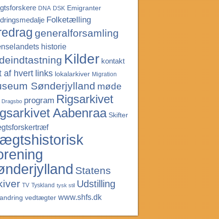
gtsforskere
Emigranter
DNA
DSK
Folketælling
ndringsmedalje
redrag
generalforsamling
nselandets historie
Kilder
ldeindtastning
kontakt
t af hvert
links
lokalarkiver
Migration
seum Sønderjylland
møde
Rigsarkivet
program
r Dragsbo
gsarkivet Aabenraa
Skifter
gtsforskertræf
lægtshistorisk
orening
ønderjylland
Statens
kiver
Udstilling
TV
Tyskland
tysk stil
www.shfs.dk
andring
vedtægter