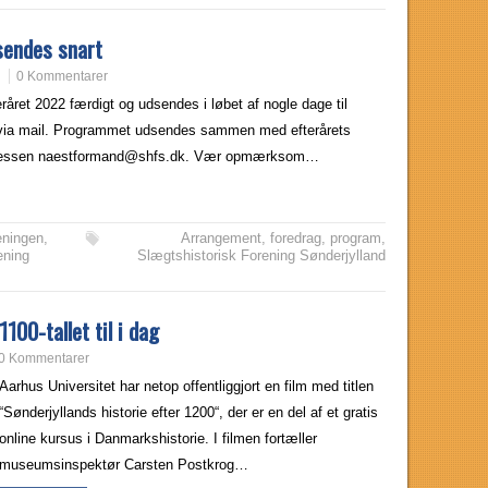
sendes snart
0 Kommentarer
råret 2022 færdigt og udsendes i løbet af nogle dage til
via mail. Programmet udsendes sammen med efterårets
dressen naestformand@shfs.dk. Vær opmærksom…
eningen
,
Arrangement
,
foredrag
,
program
,
ening
Slægtshistorisk Forening Sønderjylland
1100-tallet til i dag
0 Kommentarer
Aarhus Universitet har netop offentliggjort en film med titlen
“Sønderjyllands historie efter 1200“, der er en del af et gratis
online kursus i Danmarkshistorie. I filmen fortæller
museumsinspektør Carsten Postkrog…