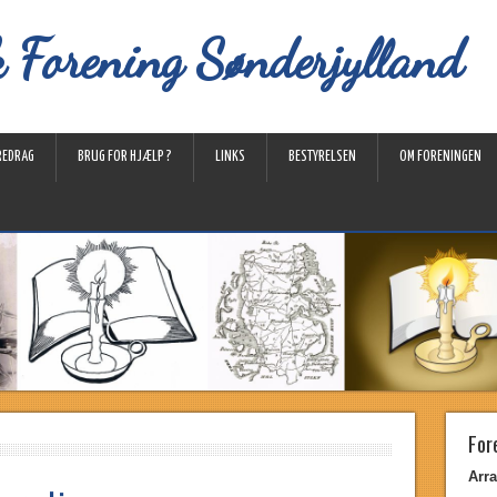
k Forening Sønderjylland
REDRAG
BRUG FOR HJÆLP ?
LINKS
BESTYRELSEN
OM FORENINGEN
For
Arra