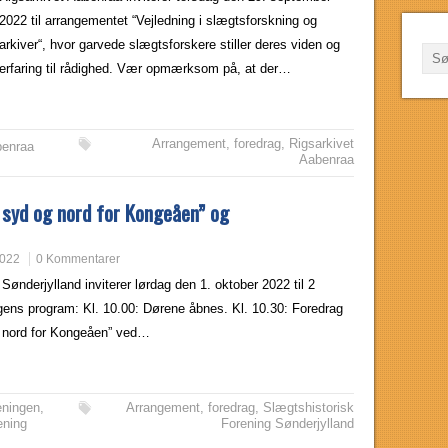
2022 til arrangementet “Vejledning i slægtsforskning og
arkiver“, hvor garvede slægtsforskere stiller deres viden og
erfaring til rådighed. Vær opmærksom på, at der…
Arrangement
,
foredrag
,
Rigsarkivet
benraa
Aabenraa
syd og nord for Kongeåen” og
2022
0 Kommentarer
Sønderjylland inviterer lørdag den 1. oktober 2022 til 2
ns program: Kl. 10.00: Dørene åbnes. Kl. 10.30: Foredrag
 nord for Kongeåen” ved…
eningen
,
Arrangement
,
foredrag
,
Slægtshistorisk
ening
Forening Sønderjylland