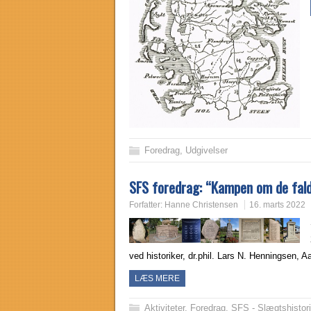
Foredrag
,
Udgivelser
SFS foredrag: “Kampen om de fal
Forfatter:
Hanne Christensen
16. marts 2022
ved historiker, dr.phil. Lars N. Henningsen,
LÆS MERE
Aktiviteter
,
Foredrag
,
SFS - Slægtshistor