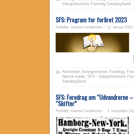
Slægtshistorisk Forening Sønderjylland
SFS: Program for foråret 2023
Forfatter:
Hanne Christensen
11. januar 2023
Aktiviteter
,
Arrangementer
,
Foredrag
,
For
Næste møde
,
SFS - Slægtshistorisk For
Sønderjylland
SFS: Foredrag om “Udvandrerne – 
“Skifter”
Forfatter:
Hanne Christensen
1. november 20