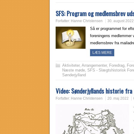
SFS: Program og medlemsbrev ud
Forfatter:
Hanne Christensen
30. august 2022
Så er programmet for efte
foreningens medlemmer 
medlemsbrev fra maila
LÆS MERE
Aktiviteter
,
Arrangementer
,
Foredrag
,
For
Næste møde
,
SFS - Slægtshistorisk For
Sønderjylland
Video: Sønderjyllands historie fra 
Forfatter:
Hanne Christensen
20. maj 2022