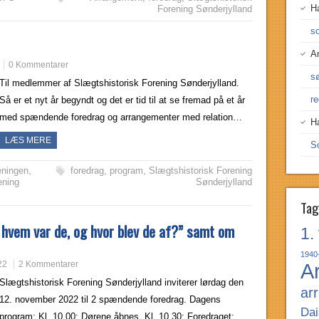
H
Forening Sønderjylland
so
A
0 Kommentarer
s
Til medlemmer af Slægtshistorisk Forening Sønderjylland.
re
Så er et nyt år begyndt og det er tid til at se fremad på et år
med spændende foredrag og arrangementer med relation…
H
LÆS MERE
S
eningen
,
foredrag
,
program
,
Slægtshistorisk Forening
ening
Sønderjylland
Tag
hvem var de, og hvor blev de af?” samt om
1.
1940
22
2 Kommentarer
A
Slægtshistorisk Forening Sønderjylland inviterer lørdag den
ar
12. november 2022 til 2 spændende foredrag. Dagens
Dai
program: Kl. 10.00: Dørene åbnes. Kl. 10.30: Foredraget: