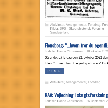
Aktiviteter
,
Arrangementer
,
Foredrag
,
For
Kilder
,
SFS - Slægtshistorisk Forening
Sønderjylland
Flensborg: “…hvem tror du egentl
Forfatter:
Hanne Christensen
18. oktober 202
Så er det på lørdag den 22. oktober 2022 de
titlen: “…hvem tror du egentlig at du er?“ Du
LÆS MERE
Aktiviteter
,
Arrangementer
,
Foredrag
RAA: Vejledning i slægtsforskning
Forfatter:
Hanne Christensen
26. september 