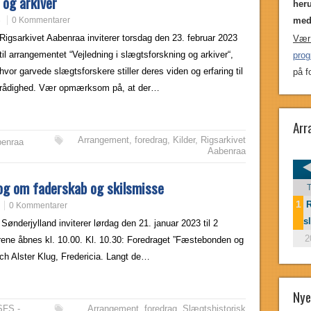
 og arkiver
heru
3
0 Kommentarer
med
Rigsarkivet Aabenraa inviterer torsdag den 23. februar 2023
Vær
til arrangementet “Vejledning i slægtsforskning og arkiver“,
pro
hvor garvede slægtsforskere stiller deres viden og erfaring til
på f
rådighed. Vær opmærksom på, at der…
Arr
Arrangement
,
foredrag
,
Kilder
,
Rigsarkivet
benraa
Aabenraa
og om faderskab og skilsmisse
1
R
0 Kommentarer
s
Sønderjylland inviterer lørdag den 21. januar 2023 til 2
2
ene åbnes kl. 10.00. Kl. 10.30: Foredraget ”Fæstebonden og
ch Alster Klug, Fredericia. Langt de…
Nye
SFS -
Arrangement
,
foredrag
,
Slægtshistorisk