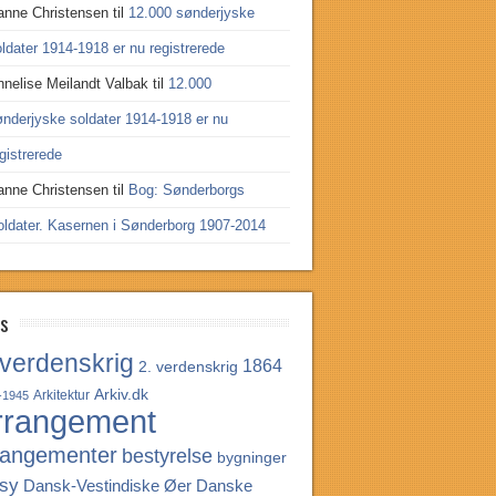
anne Christensen
til
12.000 sønderjyske
ldater 1914-1918 er nu registrerede
nnelise Meilandt Valbak
til
12.000
ønderjyske soldater 1914-1918 er nu
gistrerede
anne Christensen
til
Bog: Sønderborgs
oldater. Kasernen i Sønderborg 1907-2014
s
 verdenskrig
1864
2. verdenskrig
Arkiv.dk
Arkitektur
-1945
rrangement
rangementer
bestyrelse
bygninger
sy
Dansk-Vestindiske Øer
Danske