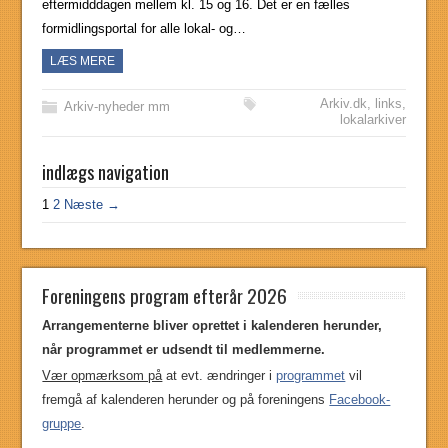
eftermidddagen mellem kl. 15 og 16. Det er en fælles
formidlingsportal for alle lokal- og…
LÆS MERE
Arkiv.dk
,
links
,
Arkiv-nyheder mm
lokalarkiver
indlægs navigation
1
2
Næste →
Foreningens program efterår 2026
Arrangementerne bliver oprettet i kalenderen herunder,
når programmet er udsendt til medlemmerne.
Vær opmærksom på
at evt. ændringer i
programmet
vil
fremgå af kalenderen herunder og på foreningens
Facebook-
gruppe
.