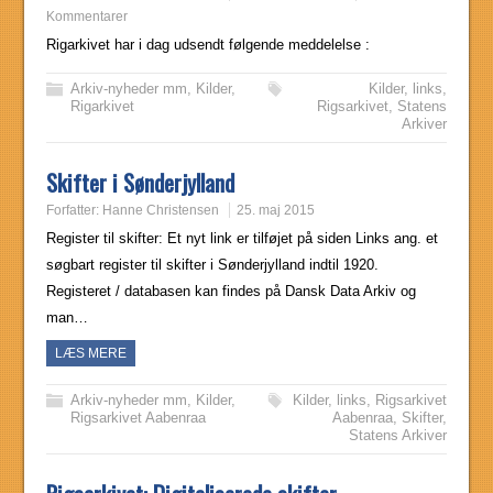
Kommentarer
Rigarkivet har i dag udsendt følgende meddelelse :
Arkiv-nyheder mm
,
Kilder
,
Kilder
,
links
,
Rigarkivet
Rigsarkivet
,
Statens
Arkiver
Skifter i Sønderjylland
Forfatter:
Hanne Christensen
25. maj 2015
Register til skifter: Et nyt link er tilføjet på siden Links ang. et
søgbart register til skifter i Sønderjylland indtil 1920.
Registeret / databasen kan findes på Dansk Data Arkiv og
man…
LÆS MERE
Arkiv-nyheder mm
,
Kilder
,
Kilder
,
links
,
Rigsarkivet
Rigsarkivet Aabenraa
Aabenraa
,
Skifter
,
Statens Arkiver