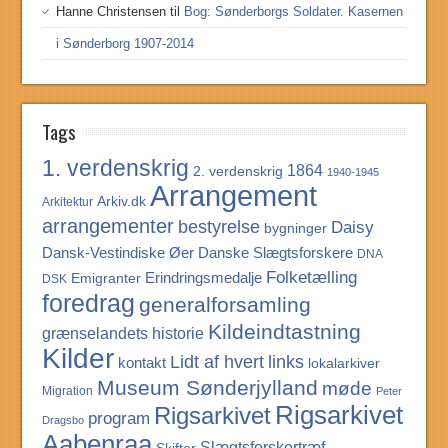
Hanne Christensen
til
Bog: Sønderborgs Soldater. Kasernen
i Sønderborg 1907-2014
Tags
1. verdenskrig
1864
2. verdenskrig
1940-1945
Arrangement
Arkiv.dk
Arkitektur
arrangementer
bestyrelse
Daisy
bygninger
Dansk-Vestindiske Øer
Danske Slægtsforskere
DNA
Folketælling
Erindringsmedalje
Emigranter
DSK
foredrag
generalforsamling
Kildeindtastning
grænselandets historie
Kilder
Lidt af hvert
links
kontakt
lokalarkiver
Museum Sønderjylland
møde
Migration
Peter
Rigsarkivet
Rigsarkivet
program
Dragsbo
Aabenraa
Slægtsforskertræf
Skifter