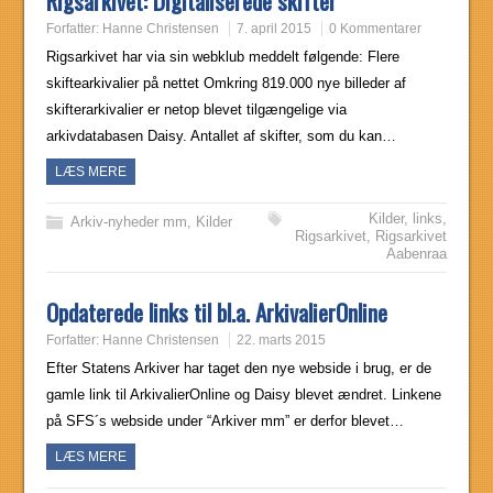
Rigsarkivet: Digitaliserede skifter
Forfatter:
Hanne Christensen
7. april 2015
0 Kommentarer
Rigsarkivet har via sin webklub meddelt følgende: Flere
skiftearkivalier på nettet Omkring 819.000 nye billeder af
skifterarkivalier er netop blevet tilgængelige via
arkivdatabasen Daisy. Antallet af skifter, som du kan…
LÆS MERE
Kilder
,
links
,
Arkiv-nyheder mm
,
Kilder
Rigsarkivet
,
Rigsarkivet
Aabenraa
Opdaterede links til bl.a. ArkivalierOnline
Forfatter:
Hanne Christensen
22. marts 2015
Efter Statens Arkiver har taget den nye webside i brug, er de
gamle link til ArkivalierOnline og Daisy blevet ændret. Linkene
på SFS´s webside under “Arkiver mm” er derfor blevet…
LÆS MERE