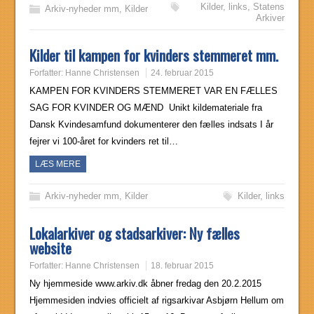
Kilder
,
links
,
Statens
Arkiv-nyheder mm
,
Kilder
Arkiver
Kilder til kampen for kvinders stemmeret mm.
Forfatter:
Hanne Christensen
24. februar 2015
KAMPEN FOR KVINDERS STEMMERET VAR EN FÆLLES
SAG FOR KVINDER OG MÆND Unikt kildemateriale fra
Dansk Kvindesamfund dokumenterer den fælles indsats I år
fejrer vi 100-året for kvinders ret til…
LÆS MERE
Arkiv-nyheder mm
,
Kilder
Kilder
,
links
Lokalarkiver og stadsarkiver: Ny fælles
website
Forfatter:
Hanne Christensen
18. februar 2015
Ny hjemmeside www.arkiv.dk åbner fredag den 20.2.2015
Hjemmesiden indvies officielt af rigsarkivar Asbjørn Hellum om