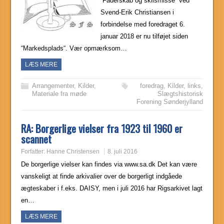
“Faderskab og skilsmisse” ved
Svend-Erik Christiansen i
forbindelse med foredraget 6.
januar 2018 er nu tilføjet siden
“Markedsplads“. Vær opmærksom…
LÆS MERE
Arrangementer
,
Kilder
,
foredrag
,
Kilder
,
links
,
Materiale fra møde
Slægtshistorisk
Forening Sønderjylland
RA: Borgerlige vielser fra 1923 til 1960 er
scannet
Forfatter:
Hanne Christensen
8. juli 2016
De borgerlige vielser kan findes via www.sa.dk Det kan være
vanskeligt at finde arkivalier over de borgerligt indgåede
ægteskaber i f.eks. DAISY, men i juli 2016 har Rigsarkivet lagt
en…
LÆS MERE