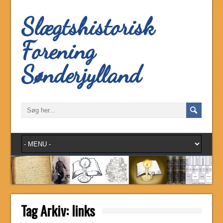
Slægtshistorisk
Forening
Sønderjylland
Tag Arkiv:
links