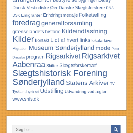
bygninger
Dansk-Vestindiske Øer
Danske Slægtsforskere
DNA
Folketælling
Erindringsmedalje
Emigranter
DSK
foredrag
generalforsamling
Kildeindtastning
grænselandets historie
Kilder
Lidt af hvert
links
kontakt
lokalarkiver
Museum Sønderjylland
møde
Migration
Peter
Rigsarkivet
Rigsarkivet
program
Dragsbo
Aabenraa
Slægtsforskertræf
Skifter
Slægtshistorisk Forening
Sønderjylland
Statens Arkiver
TV
Udstilling
Udvandring
vedtægter
Tyskland
tysk stil
www.shfs.dk