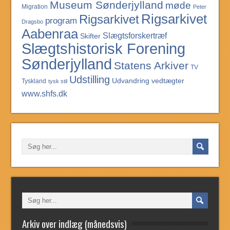
Museum Sønderjylland
møde
Migration
Peter
Rigsarkivet
Rigsarkivet
program
Dragsbo
Aabenraa
Slægtsforskertræf
Skifter
Slægtshistorisk Forening
Sønderjylland
Statens Arkiver
TV
Udstilling
Udvandring
vedtægter
Tyskland
tysk stil
www.shfs.dk
Arkiv over indlæg (månedsvis)