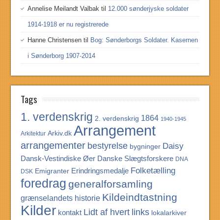
Annelise Meilandt Valbak
til
12.000 sønderjyske soldater
1914-1918 er nu registrerede
Hanne Christensen
til
Bog: Sønderborgs Soldater. Kasernen
i Sønderborg 1907-2014
Tags
1. verdenskrig
1864
2. verdenskrig
1940-1945
Arrangement
Arkiv.dk
Arkitektur
arrangementer
bestyrelse
Daisy
bygninger
Dansk-Vestindiske Øer
Danske Slægtsforskere
DNA
Folketælling
Erindringsmedalje
Emigranter
DSK
foredrag
generalforsamling
Kildeindtastning
grænselandets historie
Kilder
Lidt af hvert
links
kontakt
lokalarkiver