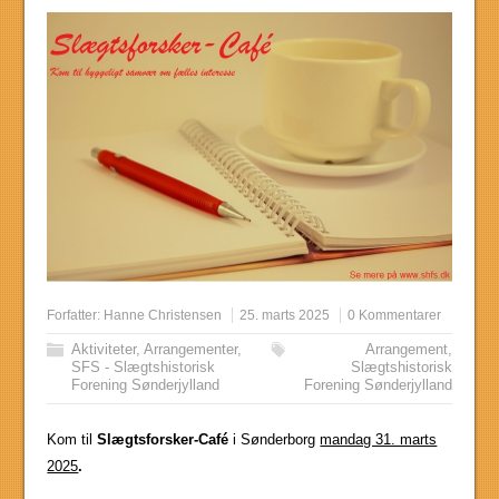
Forfatter:
Hanne Christensen
25. marts 2025
0 Kommentarer
Aktiviteter
,
Arrangementer
,
Arrangement
,
SFS - Slægtshistorisk
Slægtshistorisk
Forening Sønderjylland
Forening Sønderjylland
Kom til
Slægtsforsker-Café
i Sønderborg
mandag 31. marts
2025
.