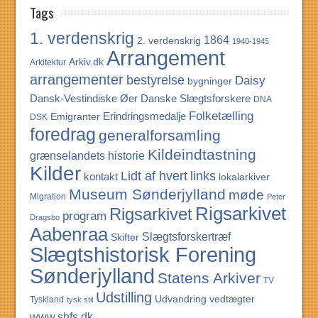
Tags
1. verdenskrig
1864
2. verdenskrig
1940-1945
Arrangement
Arkiv.dk
Arkitektur
arrangementer
bestyrelse
Daisy
bygninger
Dansk-Vestindiske Øer
Danske Slægtsforskere
DNA
Folketælling
Erindringsmedalje
Emigranter
DSK
foredrag
generalforsamling
Kildeindtastning
grænselandets historie
Kilder
Lidt af hvert
links
kontakt
lokalarkiver
Museum Sønderjylland
møde
Migration
Peter
Rigsarkivet
Rigsarkivet
program
Dragsbo
Aabenraa
Slægtsforskertræf
Skifter
Slægtshistorisk Forening
Sønderjylland
Statens Arkiver
TV
Udstilling
Udvandring
vedtægter
Tyskland
tysk stil
www.shfs.dk