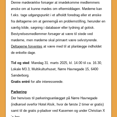
Denne møderække forsøger at imødekomme medlemmers
ønske om at kunne mødes om eftermiddagen. Møderne kan
f.eks. tage udgangspunkt i et afholdt foredrag eller et ønske
fra deltagerne om at gennemgå en problemstilling, herunder en
særlig kilde, søgning i databaser eller tydning af gotisk.
Bestyrelsesmedlemmer
forsøger
at være til stede ved
møderne, men møderne skal primært være selvstyrende.
Deltagerne forventes
at være med til at planlægge indholdet
de enkelte dage.
Tid og sted
: Mandag 31. marts 2025, kl. 14.00 til ca. 16.30,
Lokale M3.3, Multikulturhuset, Nørre Havnegade 15, 6400
Sønderborg.
Gratis entré
for alle interesserede.
Parkering
:
Der henvises til parkeringsanlægget på Nørre Havnegade
(indkørsel overfor Hotel Alsik, hvor de første 2 timer er gratis)
samt til de gratis p-pladser ved Kasernen og under Christian X
´s bro.